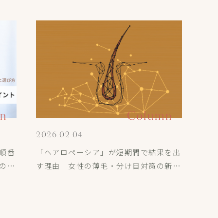
n
Column
2026.02.04
順番
「ヘアロペーシア」が短期間で結果を出
のポ
す理由｜女性の薄毛・分け目対策の新常
識