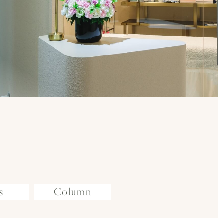
s
Column