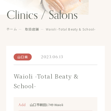
Clinics / Salons
ホーム
取扱店舗
Waioli -Total Beaty & School-
2023.06.13
山口県
Waioli -Total Beaty &
School-
Add
山口市朝田1749 Waioli