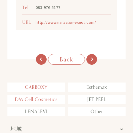
Tel
083-976-5177
URL
http://www.nailsalon-waioli.com/
Back
CARBOXY
Esthemax
DM Cell Cosmetics
JET PEEL
LENALEVI
Other
地域