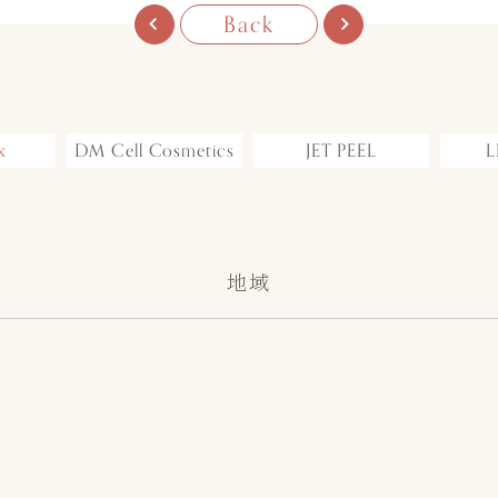
Back
x
DM Cell Cosmetics
JET PEEL
L
地域