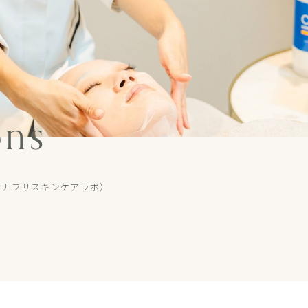
ons
lab+（ハナフサスキンケアラボ）