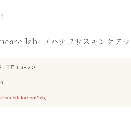
12
skincare lab+（ハナフサスキンケア
田１丁目１９−２０
86
afusa-hifuka.com/lab/