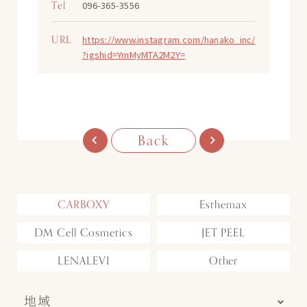
Tel
096-365-3556
URL
https://www.instagram.com/hanako_inc/
?igshid=YmMyMTA2M2Y=
Back
CARBOXY
Esthemax
DM Cell Cosmetics
JET PEEL
LENALEVI
Other
地域