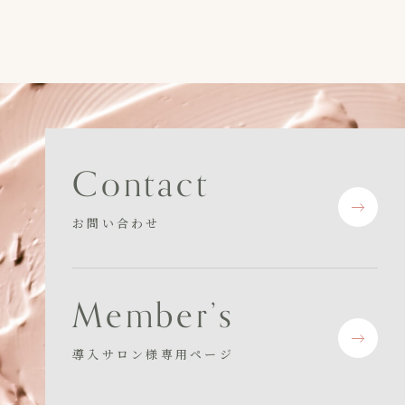
C
o
n
t
a
c
t
お問い合わせ
M
e
m
b
e
r
’
s
導入サロン様専用ページ