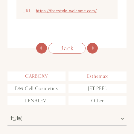
URL
https://freestyle-welcome.com/
Back
CARBOXY
Esthemax
DM Cell Cosmetics
JET PEEL
LENALEVI
Other
地域