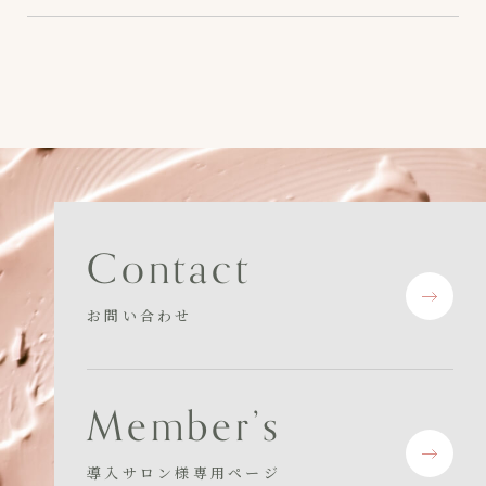
C
o
n
t
a
c
t
お問い合わせ
M
e
m
b
e
r
’
s
導入サロン様専用ページ