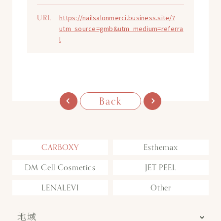
URL
https://nailsalonmerci.business.site/?
utm_source=gmb&utm_medium=referra
l
Back
CARBOXY
Esthemax
DM Cell Cosmetics
JET PEEL
LENALEVI
Other
地域