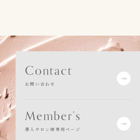
C
o
n
t
a
c
t
お問い合わせ
M
e
m
b
e
r
’
s
導入サロン様専用ページ