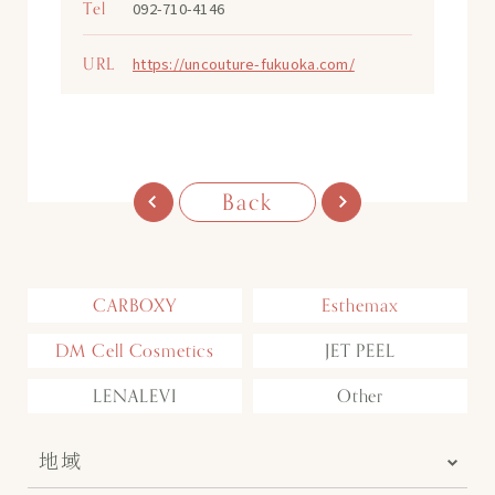
Tel
092-710-4146
URL
https://uncouture-fukuoka.com/
Back
CARBOXY
Esthemax
DM Cell Cosmetics
JET PEEL
LENALEVI
Other
地域