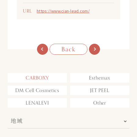
URL
https://www.cian-lead.com/
Back
CARBOXY
Esthemax
DM Cell Cosmetics
JET PEEL
LENALEVI
Other
地域