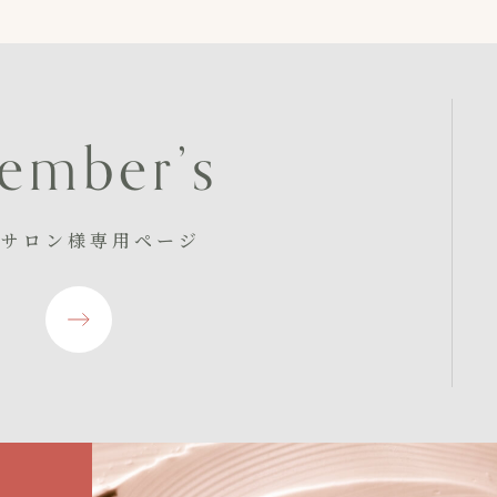
e
m
b
e
r
’
s
入サロン様専用ページ