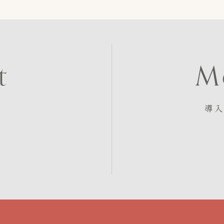
t
M
導