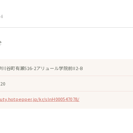
14
e
川谷町有瀬516-2アリュール学院前II2-B
120
auty.hotpepper.jp/kr/slnH000547078/