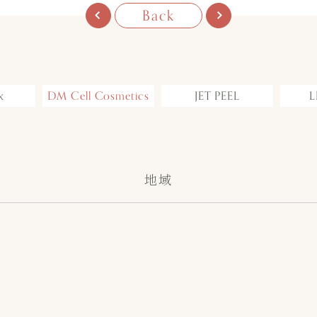
Back
x
DM Cell Cosmetics
JET PEEL
L
地域