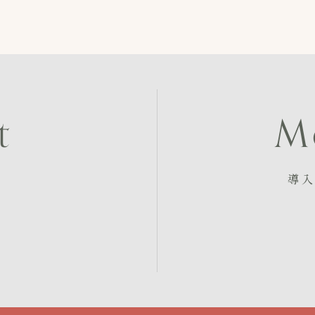
t
M
導