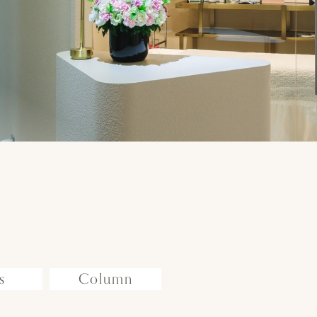
s
Column